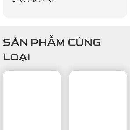
✪ ĐẶC ĐIỂM NỔI BẬT:
SẢN PHẨM CÙNG
LOẠI