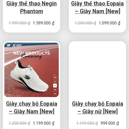
Giày thể thao Negin
Giày thể thao Eopaia
Phantom
– Giày Nam [New]
Giá gốc là: 1.999.000 ₫.
Giá hiện tại là: 1.599.000 ₫.
Giá gốc là: 1.20
Giá h
1.999.000
₫
1.599.000
₫
1.200.000
₫
1.099.000
₫
Giày chạy bộ Eopaia
Giày chạy bộ Eopaia
– Giày Nam [New]
– Giày nữ [New]
Giá gốc là: 1.250.000 ₫.
Giá hiện tại là: 1.199.000 ₫.
Giá gốc là: 1.19
Giá hi
1.250.000
₫
1.199.000
₫
1.199.000
₫
999.000
₫