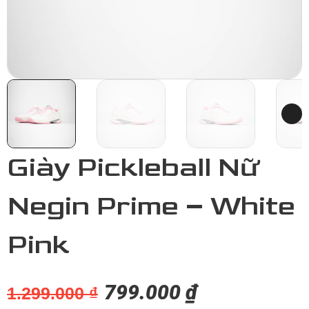
Giày Pickleball Nữ
Negin Prime – White
Pink
Giá Gốc Là: 1.299.000 ₫.
Giá Hiện Tại L
799.000
₫
1.299.000
₫