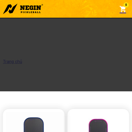
0
Vợt Phantom
Trang chủ
/
Vợt Phantom