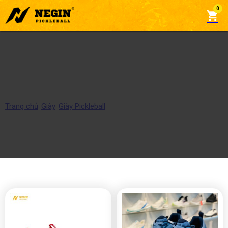
0
Giày Pickleball Nam
Trang chủ
/
Giày
/
Giày Pickleball
/
Giày Pickleball Nam