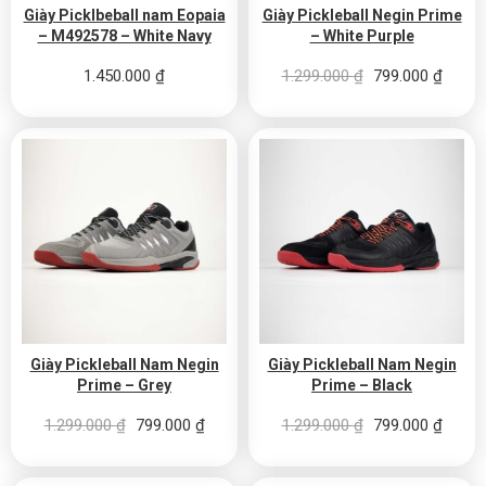
Giày Picklbeball nam Eopaia
Giày Pickleball Negin Prime
– M492578 – White Navy
– White Purple
Giá gốc là: 1.29
Giá hi
1.450.000
₫
1.299.000
₫
799.000
₫
Giày Pickleball Nam Negin
Giày Pickleball Nam Negin
Prime – Grey
Prime – Black
Giá gốc là: 1.299.000 ₫.
Giá hiện tại là: 799.000 ₫.
Giá gốc là: 1.29
Giá hi
1.299.000
₫
799.000
₫
1.299.000
₫
799.000
₫