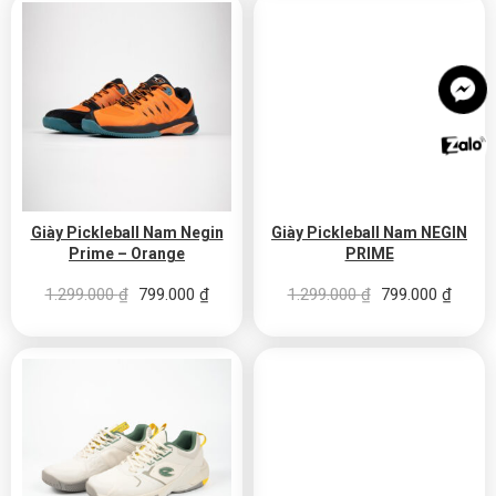
Giày Pickleball Nam Negin
Giày Pickleball Nam NEGIN
Prime – Orange
PRIME
Giá gốc là: 1.299.000 ₫.
Giá hiện tại là: 799.000 ₫.
Giá gốc là: 1.29
Giá hi
1.299.000
₫
799.000
₫
1.299.000
₫
799.000
₫