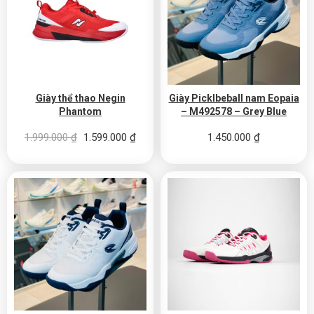
Giày thể thao Negin
Giày Picklbeball nam Eopaia
Phantom
– M492578 – Grey Blue
Giá gốc là: 1.999.000 ₫.
Giá hiện tại là: 1.599.000 ₫.
1.999.000
₫
1.599.000
₫
1.450.000
₫