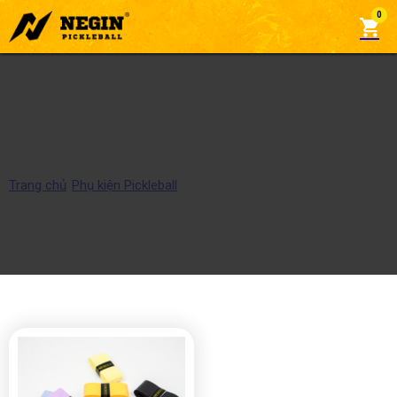
0
Quấn cán
Trang chủ
/
Phụ kiện Pickleball
/
Quấn cán