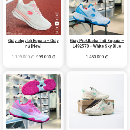
Giày chạy bộ Eopaia – Giày
Giày Picklbeball nữ Eopaia –
nữ [New]
L492578 – White Sky Blue
Giá gốc là: 1.199.000 ₫.
Giá hiện tại là: 999.000 ₫.
1.199.000
₫
999.000
₫
1.450.000
₫