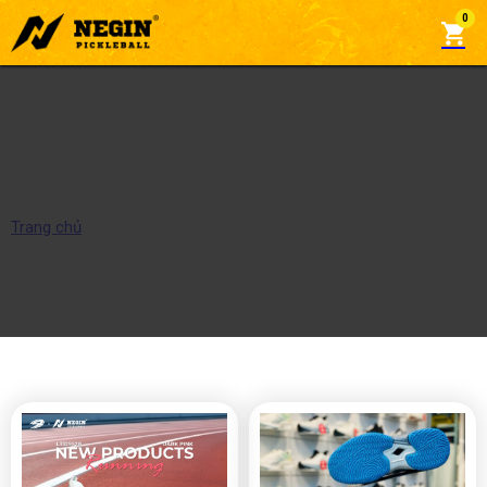
0
NỮ
Trang chủ
/
NỮ