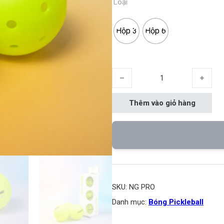
Loại
Hộp 3
Hộp 6
Bóng thi đấu Negin số lượng
Thêm vào giỏ hàng
SKU:
NG PRO
Danh mục:
Bóng Pickleball