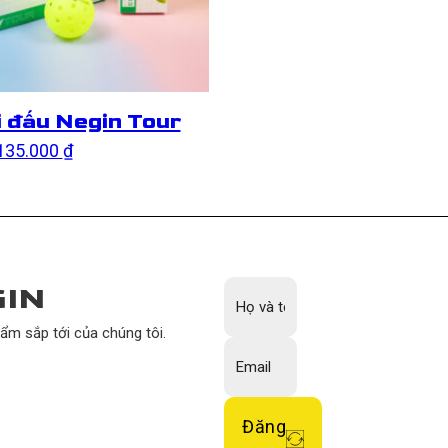
i đấu Negin Tour
.000 ₫
Khoảng giá: từ 45.000 ₫ đến 135.000 ₫
135.000
₫
 được chọn trên trang sản phẩm
 phẩm này có nhiều biến thể. Các tùy chọn có thể được chọn trên t
GIN
hẩm sắp tới của chúng tôi.
Đăng