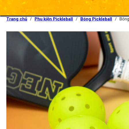
Trang chủ
/
Phụ kiện Pickleball
/
Bóng Pickleball
/
Bóng