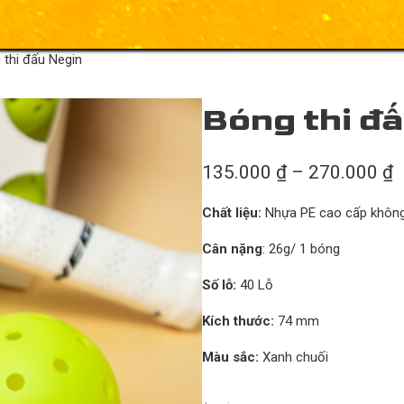
 thi đấu Negin
Bóng thi đ
K
135.000
₫
–
270.000
₫
Chất liệu:
Nhựa PE cao cấp không
Cân nặng
: 26g/ 1 bóng
Số lỗ:
40 Lỗ
Kích thước:
74 mm
Màu sắc:
Xanh chuối