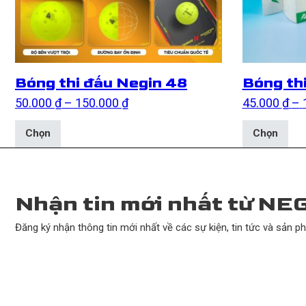
Bóng thi đấu Negin 48
Bóng th
Khoảng giá: từ 50.000 ₫ đến 150
50.000
₫
–
150.000
₫
45.000
₫
–
Sản phẩm này có nhiều biến thể. Các tùy chọn có thể
Sản
Chọn
Chọn
Nhận tin mới nhất từ NE
Đăng ký nhận thông tin mới nhất về các sự kiện, tin tức và sản p