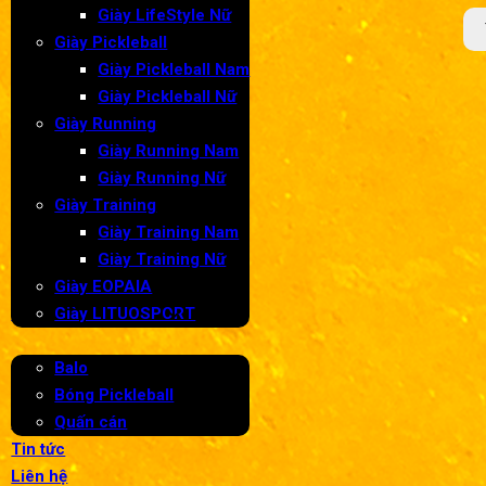
Giày LifeStyle Nữ
Se
Giày Pickleball
Giày Pickleball Nam
Giày Pickleball Nữ
Giày Running
Giày Running Nam
Giày Running Nữ
Giày Training
Giày Training Nam
Giày Training Nữ
Giày EOPAIA
Phụ kiện Pickleball
Giày LITUOSPORT
Balo
Bóng Pickleball
Quần áo
Quấn cán
Tin tức
Liên hệ