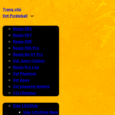
Trang chủ
Vợt Pickleball
Negin 003
Negin 007
Negin 008
Negin 006 Pro
Negin No.01 Pro
Vợt Juice Carbon
Negin Pro Lite
Vợt Phantom
Vợt Apex
Vợt phantom limited
Giày
Vợt Olympus
Giày LifeStyle
Giày LifeStyle Nam