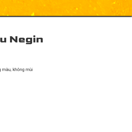
ấu Negin
hoảng giá: từ 135.000 ₫ đến 270.000 ₫
 màu, không mùi